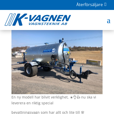
Återförsäljare
Bevattningsvagn 5000 L
maj 10, 2021
|
Bevattning
En ny modell har blivit verklighet, ☀️👌👍 nu ska vi
leverera en riktig special
bevattningsvagn som har allt och lite till 🌸