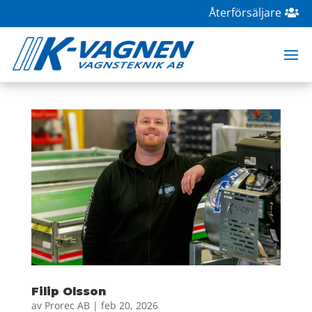
Återförsäljare
Filip Olsson
av
Prorec AB
|
feb 20, 2026