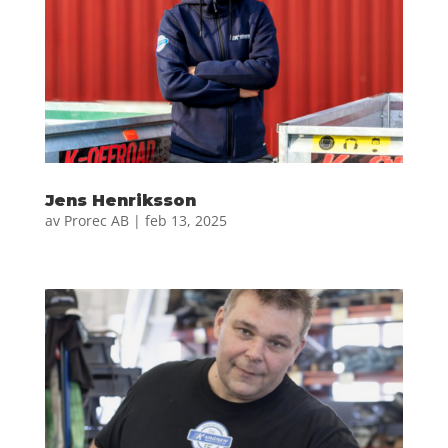
Jens Henriksson
av
Prorec AB
|
feb 13, 2025