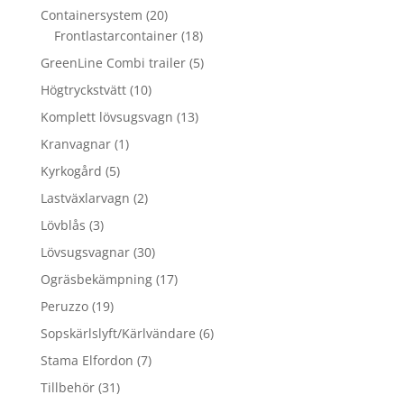
produkter
20
Containersystem
20
produkter
18
Frontlastarcontainer
18
produkter
5
GreenLine Combi trailer
5
produkter
10
Högtryckstvätt
10
produkter
13
Komplett lövsugsvagn
13
produkter
1
Kranvagnar
1
produkt
5
Kyrkogård
5
produkter
2
Lastväxlarvagn
2
produkter
3
Lövblås
3
produkter
30
Lövsugsvagnar
30
produkter
17
Ogräsbekämpning
17
produkter
19
Peruzzo
19
produkter
6
Sopskärlslyft/Kärlvändare
6
produkter
7
Stama Elfordon
7
produkter
31
Tillbehör
31