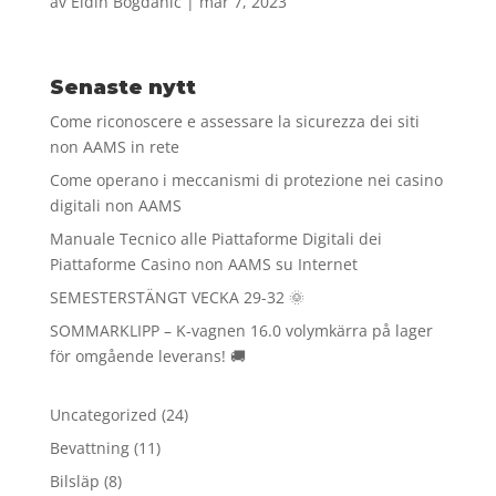
av
Eldin Bogdanic
|
mar 7, 2023
Senaste nytt
Come riconoscere e assessare la sicurezza dei siti
non AAMS in rete
Come operano i meccanismi di protezione nei casino
digitali non AAMS
Manuale Tecnico alle Piattaforme Digitali dei
Piattaforme Casino non AAMS su Internet
SEMESTERSTÄNGT VECKA 29-32 🌞
SOMMARKLIPP – K-vagnen 16.0 volymkärra på lager
för omgående leverans! 🚚
24
Uncategorized
24
produkter
11
Bevattning
11
produkter
8
Bilsläp
8