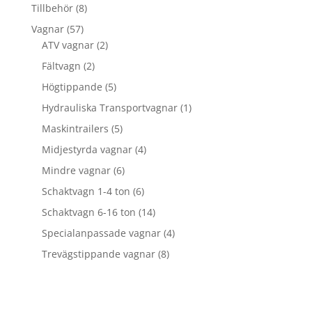
produkter
8
Tillbehör
8
produkter
57
Vagnar
57
produkter
2
ATV vagnar
2
produkter
2
Fältvagn
2
produkter
5
Högtippande
5
produkter
1
Hydrauliska Transportvagnar
1
produkt
5
Maskintrailers
5
produkter
4
Midjestyrda vagnar
4
produkter
6
Mindre vagnar
6
produkter
6
Schaktvagn 1-4 ton
6
produkter
14
Schaktvagn 6-16 ton
14
produkter
4
Specialanpassade vagnar
4
produkter
8
Trevägstippande vagnar
8
produkter