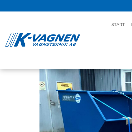
FLC-15 Containers
START
dec 15, 2020
|
Containersystem