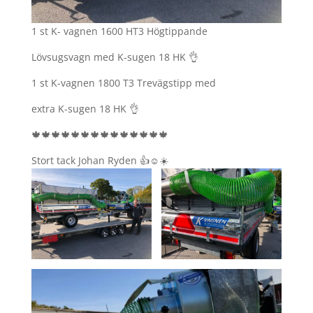
1 st K- vagnen 1600 HT3 Högtippande
Lövsugsvagn med K-sugen 18 HK 👌
1 st K-vagnen 1800 T3 Trevägstipp med
extra K-sugen 18 HK 👌
🍁🍁🍁🍁🍁🍁🍁🍁🍁🍁🍁🍁🍁🍁
Stort tack Johan Ryden 👍☺️☀️