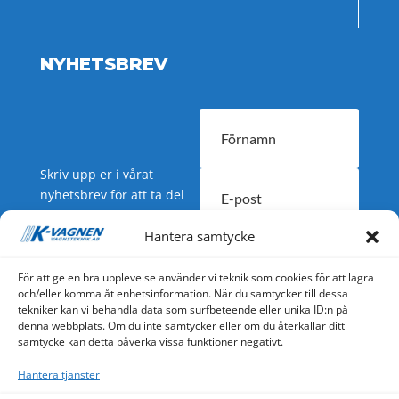
NYHETSBREV
Skriv upp er i vårat
nyhetsbrev för att ta del
av nyheter och
erbjudanden.
Hantera samtycke
SUBSCRIBE
För att ge en bra upplevelse använder vi teknik som cookies för att lagra
och/eller komma åt enhetsinformation. När du samtycker till dessa
tekniker kan vi behandla data som surfbeteende eller unika ID:n på
denna webbplats. Om du inte samtycker eller om du återkallar ditt
samtycke kan detta påverka vissa funktioner negativt.
K-Vagnen har tillverkat vagnar och övrig utrustning i
Hantera tjänster
mer än 35 år till kommuner, kyrkogårdsförvaltningar,