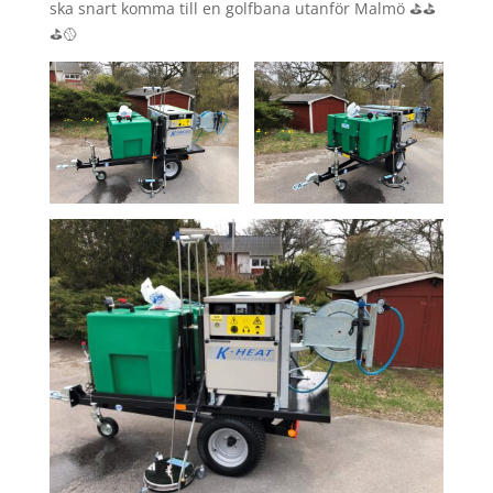
ska snart komma till en golfbana utanför Malmö ⛳️⛳️
⛳️🥎