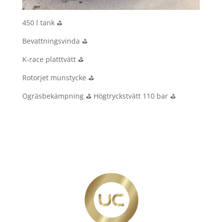
450 l tank ⛳️
Bevattningsvinda ⛳️
K-race platttvätt ⛳️
Rotorjet munstycke ⛳️
Ogräsbekämpning ⛳️ Högtryckstvätt 110 bar ⛳️