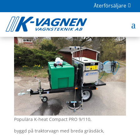
Återförsäljare
K-heat Compact PRO 9/110
maj 3, 2021
|
K-Heat
Populära K-heat Compact PRO 9/110,
byggd på traktorvagn med breda gräsdäck,