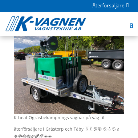
Återförsäljare
K-Heat Compact PRO
jun 1, 2021
|
K-Heat
K-heat Ogräsbekämpnings vagnar på väg till
återförsäljare i Grästorp och Täby 🇸🇪💯🎯 💦💧💦💧
🍀☘️🎋🎋🌿🌾🌾☀️☀️