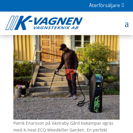
Återförsäljare
K-heat ECO Weedkiller Garden
maj 13, 2022
|
K-Heat
,
Ogräsbekämpning
Patrik Enarsson på Västraby Gård bekämpar ogräs
med K-heat ECO Weedkiller Garden. En perfekt