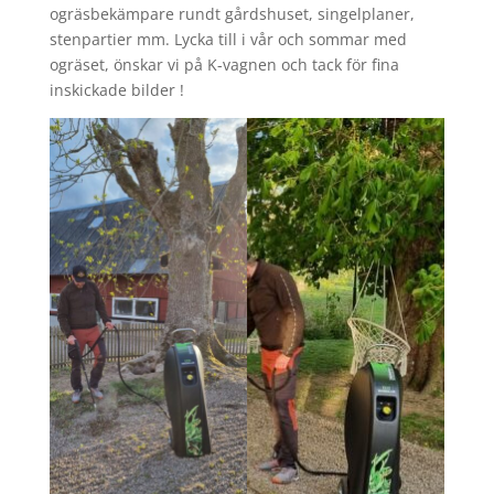
ogräsbekämpare rundt gårdshuset, singelplaner,
stenpartier mm. Lycka till i vår och sommar med
ogräset, önskar vi på K-vagnen och tack för fina
inskickade bilder !