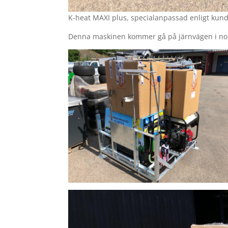
K-heat MAXI plus, specialanpassad enligt kun
Denna maskinen kommer gå på järnvägen i nor