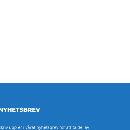
NYHETSBREV
Skriv upp er i vårat nyhetsbrev för att ta del av