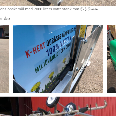
dens önskemål med 2000 liters vattentank mm 💦💧💦☀️☀️
r 👍☀️