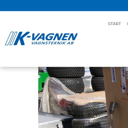
K-heat MAXI plus
START
jun 24, 2021
|
Ogräsbekämpning