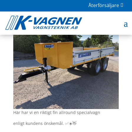
Återförsäljare
K-schakt 11.0 specialvagn
jul 11, 2022
|
Dumpervagn
Här har vi en riktigt fin allround specialvagn
enligt kundens önskemål. ✅☀️👋