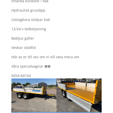
Infällda bindölor i flak
Hydraulisk grusläpp
Löstagbara stolpar bak
12/24 v ledbelysning
Bakljus galler
Vevbar stödfot
Hör av er till oss om ni vill veta mera om
Våra specialvagnar ☎️☎️
0454-84164