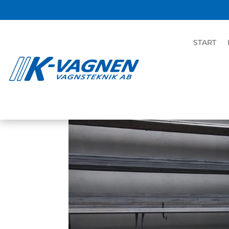
K-vagnen 2000 HT3
START
aug 21, 2020
|
Lövsug/Lövblås
,
Transport