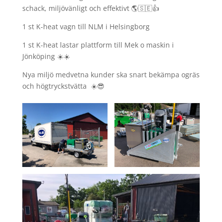
schack, miljövänligt och effektivt 🌎🇸🇪👍
1 st K-heat vagn till NLM i Helsingborg
1 st K-heat lastar plattform till Mek o maskin i
Jönköping ☀️☀️
Nya miljö medvetna kunder ska snart bekämpa ogräs
och högtryckstvätta ☀️😎