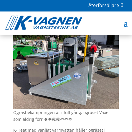
Återförsäljare
Leverans K-Heat
jun 18, 2021
|
Ogräsbekämpning
Ogräsbekämpningen är i full gång, ogräset Växer
som aldrig förr 🍀☘️🎋🎋🌱🌱🌱
K-Heat med vanligt varmvatten håller ogräset i