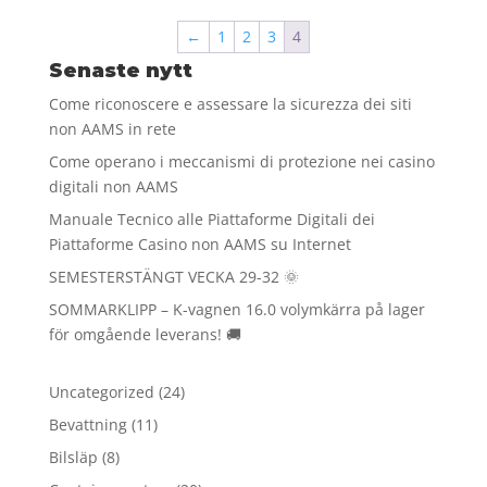
←
1
2
3
4
Senaste nytt
Come riconoscere e assessare la sicurezza dei siti
non AAMS in rete
Come operano i meccanismi di protezione nei casino
digitali non AAMS
Manuale Tecnico alle Piattaforme Digitali dei
Piattaforme Casino non AAMS su Internet
SEMESTERSTÄNGT VECKA 29-32 🌞
SOMMARKLIPP – K-vagnen 16.0 volymkärra på lager
för omgående leverans! 🚚
24
Uncategorized
24
produkter
11
Bevattning
11
produkter
8
Bilsläp
8
produkter