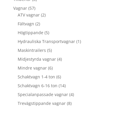
produkter
57
Vagnar
57
produkter
2
ATV vagnar
2
produkter
2
Fältvagn
2
produkter
5
Högtippande
5
produkter
1
Hydrauliska Transportvagnar
1
produkt
5
Maskintrailers
5
produkter
4
Midjestyrda vagnar
4
produkter
6
Mindre vagnar
6
produkter
6
Schaktvagn 1-4 ton
6
produkter
14
Schaktvagn 6-16 ton
14
produkter
4
Specialanpassade vagnar
4
produkter
8
Trevägstippande vagnar
8
produkter