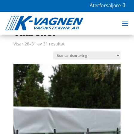
Återförsäljare
Hem
/
Butik
/
Tillbehör
/ Sida 4
Tillbehör
Visar 28–31 av 31 resultat