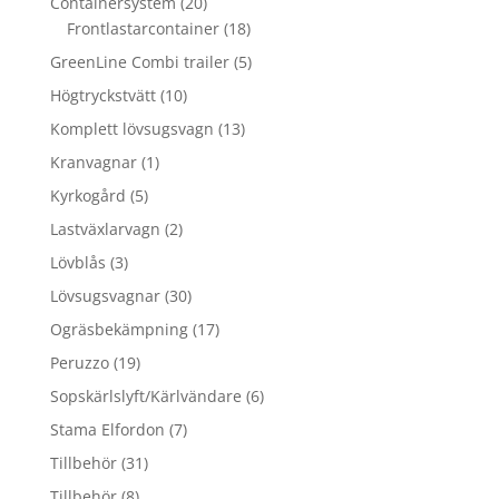
20
Containersystem
20
produkter
18
Frontlastarcontainer
18
produkter
5
GreenLine Combi trailer
5
produkter
10
Högtryckstvätt
10
produkter
13
Komplett lövsugsvagn
13
produkter
1
Kranvagnar
1
produkt
5
Kyrkogård
5
produkter
2
Lastväxlarvagn
2
produkter
3
Lövblås
3
produkter
30
Lövsugsvagnar
30
produkter
17
Ogräsbekämpning
17
produkter
19
Peruzzo
19
produkter
6
Sopskärlslyft/Kärlvändare
6
produkter
7
Stama Elfordon
7
produkter
31
Tillbehör
31
produkter
8
Tillbehör
8