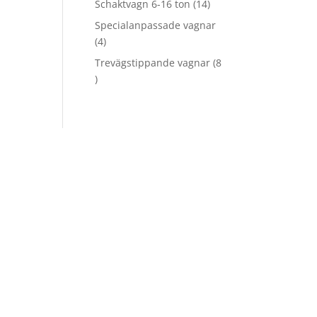
14
Schaktvagn 6-16 ton
14
produkter
Specialanpassade vagnar
4
4
produkter
Trevägstippande vagnar
8
8
produkter