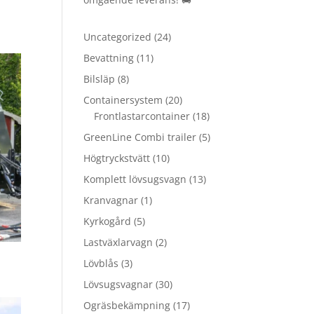
24
Uncategorized
24
produkter
11
Bevattning
11
produkter
8
Bilsläp
8
produkter
20
Containersystem
20
produkter
18
Frontlastarcontainer
18
produkter
5
GreenLine Combi trailer
5
produkter
10
Högtryckstvätt
10
produkter
13
Komplett lövsugsvagn
13
produkter
1
Kranvagnar
1
produkt
5
Kyrkogård
5
produkter
2
Lastväxlarvagn
2
produkter
3
Lövblås
3
produkter
30
Lövsugsvagnar
30
produkter
17
Ogräsbekämpning
17