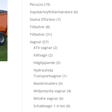
produkter
19
Peruzzo
19
produkter
6
Sopskärlslyft/Kärlvändare
6
produkter
7
Stama Elfordon
7
produkter
8
Tillbehör
8
produkter
31
Tillbehör
31
produkter
57
Vagnar
57
produkter
2
ATV vagnar
2
produkter
2
Fältvagn
2
produkter
5
Högtippande
5
produkter
Hydrauliska
1
Transportvagnar
1
produkt
5
Maskintrailers
5
produkter
4
Midjestyrda vagnar
4
produkter
6
Mindre vagnar
6
produkter
6
Schaktvagn 1-4 ton
6
produkter