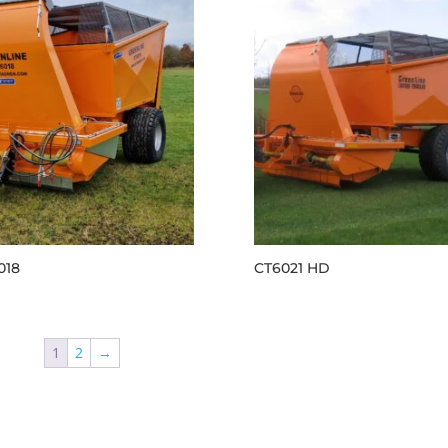
018
CT6021 HD
1
2
→