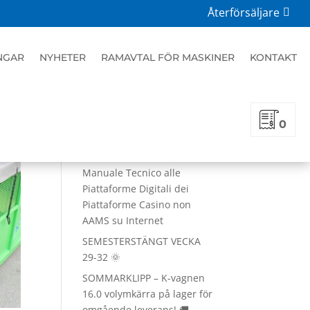
Återförsäljare
Senaste nytt
NGAR
NYHETER
RAMAVTAL FÖR MASKINER
KONTAKT
Come riconoscere e
assessare la sicurezza dei
siti non AAMS in rete
Come operano i meccanismi
0
di protezione nei casino
digitali non AAMS
Manuale Tecnico alle
Piattaforme Digitali dei
Piattaforme Casino non
AAMS su Internet
SEMESTERSTÄNGT VECKA
29-32 🌞
SOMMARKLIPP – K-vagnen
16.0 volymkärra på lager för
omgående leverans! 🚚