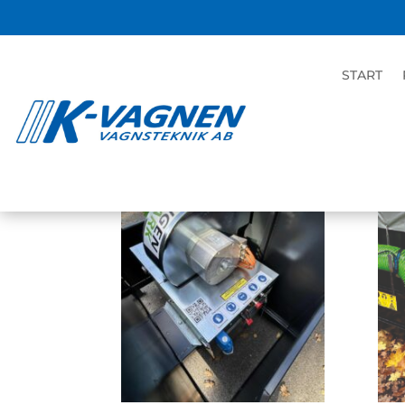
Hem
/
Butik
/ Produkter märkta ”Lövsug”
START
Lövsug
Visar 1–9 av 14 resultat