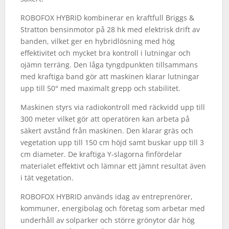
ROBOFOX HYBRID kombinerar en kraftfull Briggs &
Stratton bensinmotor på 28 hk med elektrisk drift av
banden, vilket ger en hybridlösning med hög
effektivitet och mycket bra kontroll i lutningar och
ojämn terräng. Den låga tyngdpunkten tillsammans
med kraftiga band gör att maskinen klarar lutningar
upp till 50° med maximalt grepp och stabilitet.
Maskinen styrs via radiokontroll med räckvidd upp till
300 meter vilket gör att operatören kan arbeta på
säkert avstånd från maskinen. Den klarar gräs och
vegetation upp till 150 cm höjd samt buskar upp till 3
cm diameter. De kraftiga Y-slagorna finfördelar
materialet effektivt och lämnar ett jämnt resultat även
i tät vegetation.
ROBOFOX HYBRID används idag av entreprenörer,
kommuner, energibolag och företag som arbetar med
underhåll av solparker och större grönytor där hög