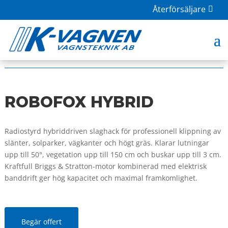
Återförsäljare
HOME
|
BUTIK
|
PERUZZO
| ROBOFOX HYBRID
ROBOFOX HYBRID
Radiostyrd hybriddriven slaghack för professionell klippning av
slänter, solparker, vägkanter och högt gräs. Klarar lutningar
upp till 50°, vegetation upp till 150 cm och buskar upp till 3 cm.
Kraftfull Briggs & Stratton-motor kombinerad med elektrisk
banddrift ger hög kapacitet och maximal framkomlighet.
Begär offert