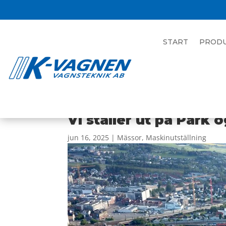
START
PROD
Vi ställer ut på Park
jun 16, 2025
|
Mässor
,
Maskinutställning