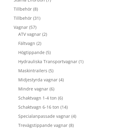
produkter
8
Tillbehör
8
produkter
31
Tillbehör
31
produkter
57
Vagnar
57
produkter
2
ATV vagnar
2
produkter
2
Fältvagn
2
produkter
5
Högtippande
5
produkter
1
Hydrauliska Transportvagnar
1
produkt
5
Maskintrailers
5
produkter
4
Midjestyrda vagnar
4
produkter
6
Mindre vagnar
6
produkter
6
Schaktvagn 1-4 ton
6
produkter
14
Schaktvagn 6-16 ton
14
produkter
4
Specialanpassade vagnar
4
produkter
8
Trevägstippande vagnar
8
produkter