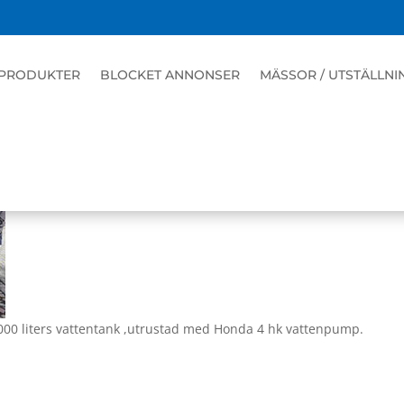
MED PLATTFORM.MONTERAT PÅ
PRODUKTER
BLOCKET ANNONSER
MÄSSOR / UTSTÄLLNI
000 liters vattentank ,utrustad med Honda 4 hk vattenpump.