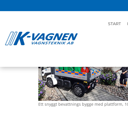
BEVATTNINGSBYGGE 
START
BOGGIVAGN
maj 7, 2020
|
Bevattning
,
Okategoriserade
Ett snyggt bevattnings bygge med plattform, 1