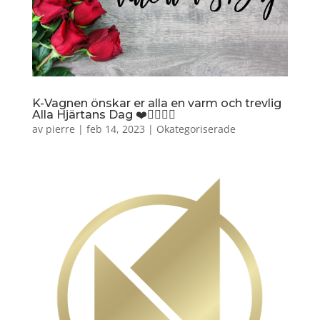
K-Vagnen önskar er alla en varm och trevlig
Alla Hjärtans Dag ❤️🏳️‍🌈🎈🌹
av
pierre
|
feb 14, 2023
|
Okategoriserade