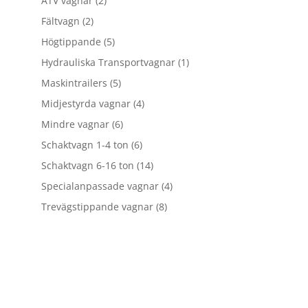
ATV vagnar
2
produkter
2
Fältvagn
2
produkter
5
Högtippande
5
produkter
1
Hydrauliska Transportvagnar
1
produkt
5
Maskintrailers
5
produkter
4
Midjestyrda vagnar
4
produkter
6
Mindre vagnar
6
produkter
6
Schaktvagn 1-4 ton
6
produkter
14
Schaktvagn 6-16 ton
14
produkter
4
Specialanpassade vagnar
4
produkter
8
Trevägstippande vagnar
8
produkter