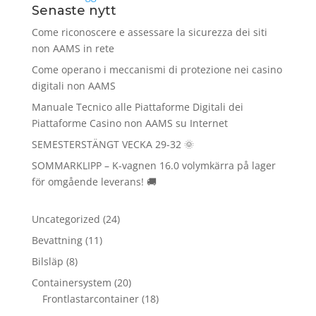
Senaste nytt
Come riconoscere e assessare la sicurezza dei siti
non AAMS in rete
Come operano i meccanismi di protezione nei casino
digitali non AAMS
Manuale Tecnico alle Piattaforme Digitali dei
Piattaforme Casino non AAMS su Internet
SEMESTERSTÄNGT VECKA 29-32 🌞
SOMMARKLIPP – K-vagnen 16.0 volymkärra på lager
för omgående leverans! 🚚
24
Uncategorized
24
produkter
11
Bevattning
11
produkter
8
Bilsläp
8
produkter
20
Containersystem
20
produkter
18
Frontlastarcontainer
18
produkter