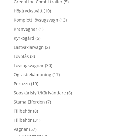
5
GreenLine Combi trailer
5
produkter
10
Högtryckstvätt
10
produkter
13
Komplett lövsugsvagn
13
produkter
1
Kranvagnar
1
produkt
5
Kyrkogård
5
produkter
2
Lastväxlarvagn
2
produkter
3
Lövblås
3
produkter
30
Lövsugsvagnar
30
produkter
17
Ogräsbekämpning
17
produkter
19
Peruzzo
19
produkter
6
Sopskärlslyft/Kärlvändare
6
produkter
7
Stama Elfordon
7
produkter
8
Tillbehör
8
produkter
31
Tillbehör
31
produkter
57
Vagnar
57
produkter
2