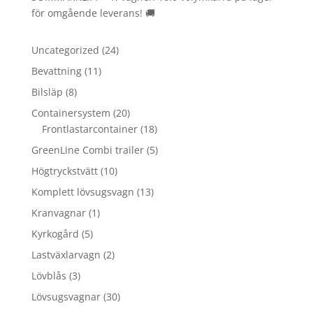
för omgående leverans! 🚚
24
Uncategorized
24
produkter
11
Bevattning
11
produkter
8
Bilsläp
8
produkter
20
Containersystem
20
produkter
18
Frontlastarcontainer
18
produkter
5
GreenLine Combi trailer
5
produkter
10
Högtryckstvätt
10
produkter
13
Komplett lövsugsvagn
13
produkter
1
Kranvagnar
1
produkt
5
Kyrkogård
5
produkter
2
Lastväxlarvagn
2
produkter
3
Lövblås
3
produkter
30
Lövsugsvagnar
30
produkter