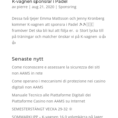
K-vagnen sponsrar i Padel
av
pierre
|
aug 21, 2020
|
Sponsring
Dessa två tjejer Emma Mattsson och Jenny Kronberg
kommer K-vagnen att sponsra i Padel 🎾🎾🇸🇪
framöver Det ska bli kul att följa er. ☺️ Stort lycka till
på träningar och matcher önskar vi på K-vagnen ☺️👍
👍
Senaste nytt
Come riconoscere e assessare la sicurezza dei siti
non AAMS in rete
Come operano i meccanismi di protezione nei casino
digitali non AAMS
Manuale Tecnico alle Piattaforme Digitali dei
Piattaforme Casino non AAMS su Internet
SEMESTERSTÄNGT VECKA 29-32 🌞
SOMMARKLIPP – K-vagnen 16.0 volymkärra på lager