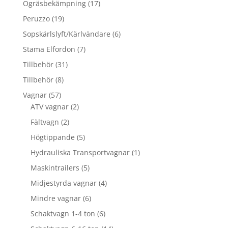
17
Ogräsbekämpning
17
produkter
19
Peruzzo
19
produkter
6
Sopskärlslyft/Kärlvändare
6
produkter
7
Stama Elfordon
7
produkter
31
Tillbehör
31
produkter
8
Tillbehör
8
produkter
57
Vagnar
57
produkter
2
ATV vagnar
2
produkter
2
Fältvagn
2
produkter
5
Högtippande
5
produkter
1
Hydrauliska Transportvagnar
1
produkt
5
Maskintrailers
5
produkter
4
Midjestyrda vagnar
4
produkter
6
Mindre vagnar
6
produkter
6
Schaktvagn 1-4 ton
6
produkter