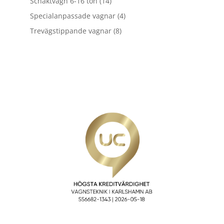
14
Schaktvagn 6-16 ton
14
produkter
4
Specialanpassade vagnar
4
produkter
8
Trevägstippande vagnar
8
produkter