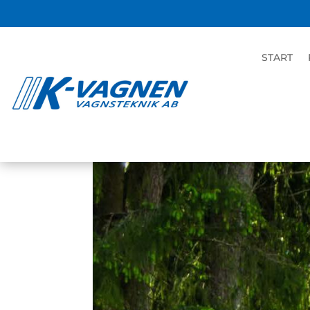
Nyhet Fossilfri ogrä
START
feb 23, 2022
|
Ogräsbekämpning