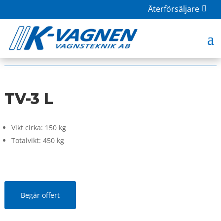
Återförsäljare
HOME
|
BUTIK
|
BEVATTNING
| TV-3 L
TV-3 L
Vikt cirka: 150 kg
Totalvikt: 450 kg
Begär offert