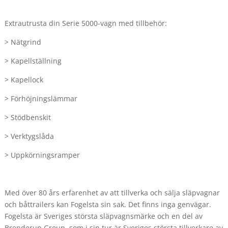
Extrautrusta din Serie 5000-vagn med tillbehör:
> Nätgrind
> Kapellställning
> Kapellock
> Förhöjningslämmar
> Stödbenskit
> Verktygslåda
> Uppkörningsramper
Med över 80 års erfarenhet av att tillverka och sälja släpvagnar
och båttrailers kan Fogelsta sin sak. Det finns inga genvägar.
Fogelsta är Sveriges största släpvagnsmärke och en del av
Brenderup Group, som i sin tur är Sveriges största tillverkare av