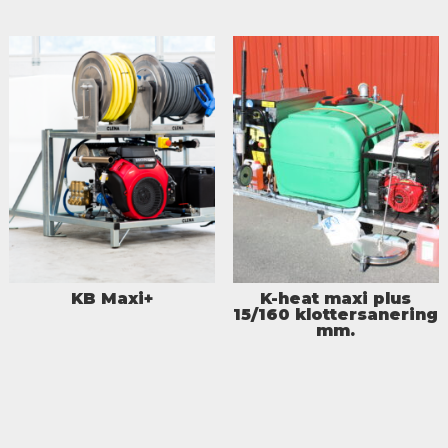
KB Maxi+
K-heat maxi plus
15/160 klottersanering
mm.