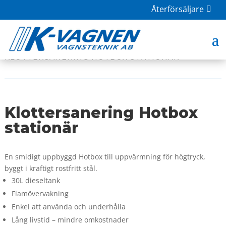
Återförsäljare
HOME
|
BUTIK
|
HÖGTRYCKSTVÄTT
|
KLOTTERSANERING HOTBOX STATIONÄR
Klottersanering Hotbox
stationär
En smidigt uppbyggd Hotbox till uppvärmning för högtryck,
byggt i kraftigt rostfritt stål.
30L dieseltank
Flamövervakning
Enkel att använda och underhålla
Lång livstid – mindre omkostnader