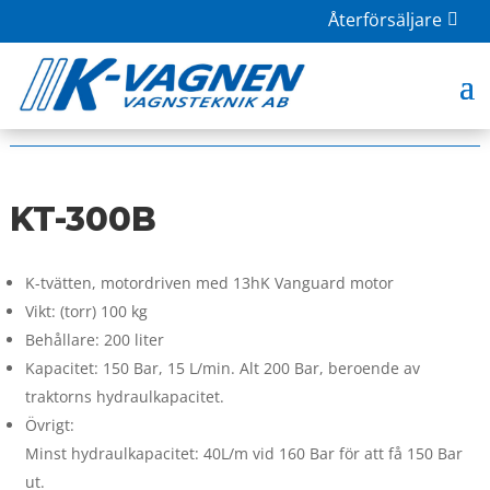
Återförsäljare
HOME
|
BUTIK
|
HÖGTRYCKSTVÄTT
| KT-300B
KT-300B
K-tvätten, motordriven med 13hK Vanguard motor
Vikt: (torr) 100 kg
Behållare: 200 liter
Kapacitet: 150 Bar, 15 L/min. Alt 200 Bar, beroende av
traktorns hydraulkapacitet.
Övrigt:
Minst hydraulkapacitet: 40L/m vid 160 Bar för att få 150 Bar
ut.