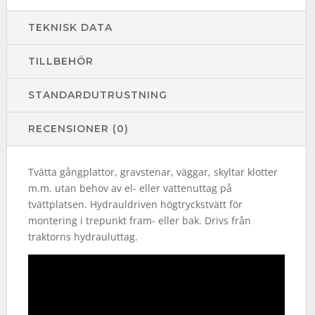
TEKNISK DATA
TILLBEHÖR
STANDARDUTRUSTNING
RECENSIONER (0)
Tvätta gångplattor, gravstenar, väggar, skyltar klotter
m.m. utan behov av el- eller vattenuttag på
tvättplatsen. Hydrauldriven högtryckstvätt för
montering i trepunkt fram- eller bak. Drivs från
traktorns hydrauluttag.