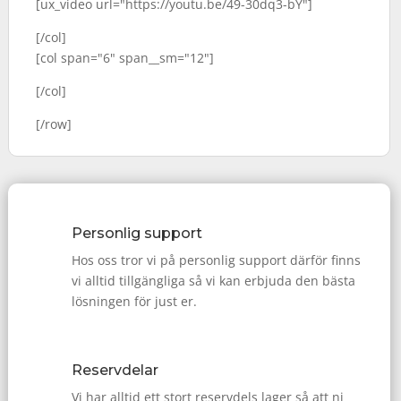
[ux_video url="https://youtu.be/49-30dq3-bY"]
[/col]
[col span="6" span__sm="12"]
[/col]
[/row]
Personlig support
Hos oss tror vi på personlig support därför finns
vi alltid tillgängliga så vi kan erbjuda den bästa
lösningen för just er.
Reservdelar
Vi har alltid ett stort reservdels lager så att ni