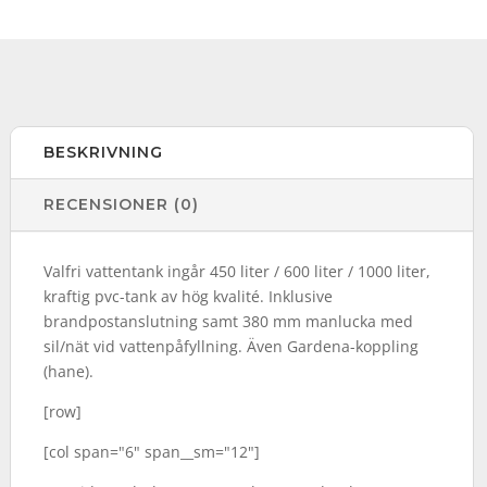
BESKRIVNING
RECENSIONER (0)
Valfri vattentank ingår 450 liter / 600 liter / 1000 liter,
kraftig pvc-tank av hög kvalité. Inklusive
brandpostanslutning samt 380 mm manlucka med
sil/nät vid vattenpåfyllning. Även Gardena-koppling
(hane).
[row]
[col span="6" span__sm="12"]