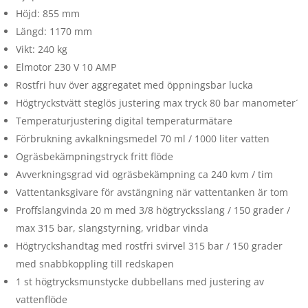
Höjd: 855 mm
Längd: 1170 mm
Vikt: 240 kg
Elmotor 230 V 10 AMP
Rostfri huv över aggregatet med öppningsbar lucka
Högtryckstvätt steglös justering max tryck 80 bar manometer´
Temperaturjustering digital temperaturmätare
Förbrukning avkalkningsmedel 70 ml / 1000 liter vatten
Ogräsbekämpningstryck fritt flöde
Avverkningsgrad vid ogräsbekämpning ca 240 kvm / tim
Vattentanksgivare för avstängning när vattentanken är tom
Proffslangvinda 20 m med 3/8 högtrycksslang / 150 grader /
max 315 bar, slangstyrning, vridbar vinda
Högtryckshandtag med rostfri svirvel 315 bar / 150 grader
med snabbkoppling till redskapen
1 st högtrycksmunstycke dubbellans med justering av
vattenflöde