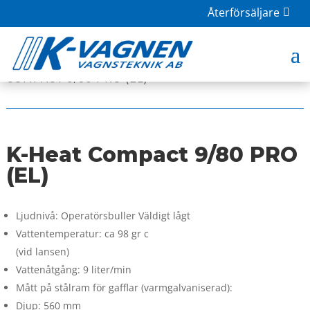
Återförsäljare
HOME
|
BUTIK
|
OGRÄSBEKÄMPNING
| K-HEAT
COMPACT 9/80 PRO (EL)
K-Heat Compact 9/80 PRO
(EL)
Ljudnivå: Operatörsbuller Väldigt lågt
Vattentemperatur: ca 98 gr c
(vid lansen)
Vattenåtgång: 9 liter/min
Mått på stålram för gafflar (varmgalvaniserad):
Djup: 560 mm