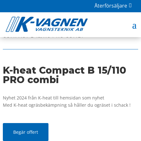
Återförsäljare
HOME
|
BUTIK
|
OGRÄSBEKÄMPNING
| K-HEAT
COMPACT B 15/110 PRO COMBI
K-heat Compact B 15/110
PRO combi
Nyhet 2024 från K-heat till hemsidan som nyhet
Med K-heat ogräsbekämpning så håller du ogräset i schack !
Begär offert