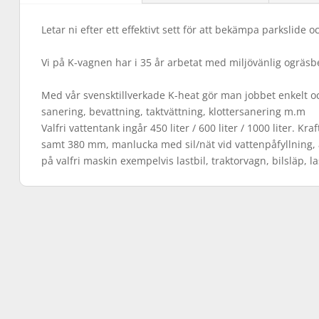
Letar ni efter ett effektivt sett för att bekämpa parkslide o
Vi på K-vagnen har i 35 år arbetat med miljövänlig ogräs
Med vår svensktillverkade K-heat gör man jobbet enkelt o
sanering, bevattning, taktvättning, klottersanering m.m
Valfri vattentank ingår 450 liter / 600 liter / 1000 liter. K
samt 380 mm, manlucka med sil/nät vid vattenpåfyllning,
på valfri maskin exempelvis lastbil, traktorvagn, bilsläp, l