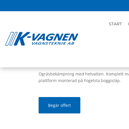
START
HOME
|
BUTIK
|
OGRÄSBEKÄMPNING
| 
K-Heat Maxi 9/110 S
Ogräsbekämpning med hetvatten. Komplett ma
plattform monterad på Fogelsta boggisläp.
Begär offert