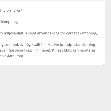
ch björnlokor?
bekämpning.
ch miljövänligt. K-heat används idag för ogräsbekämpning,
raftig pvc-tank av hög kvalité. Inklusive brandpostanslutning
 även Gardena-koppling (hane). K-heat Maxi kan monteras
astväxlare, mm.