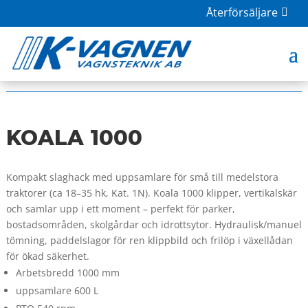
Återförsäljare
HOME
|
BUTIK
|
PERUZZO
| KOALA 1000
KOALA 1000
Kompakt slaghack med uppsamlare för små till medelstora
traktorer (ca 18–35 hk, Kat. 1N). Koala 1000 klipper, vertikalskär
och samlar upp i ett moment – perfekt för parker,
bostadsområden, skolgårdar och idrottsytor. Hydraulisk/manuel
tömning, paddelslagor för ren klippbild och frilöp i växellådan
för ökad säkerhet.
Arbetsbredd 1000 mm
uppsamlare 600 L