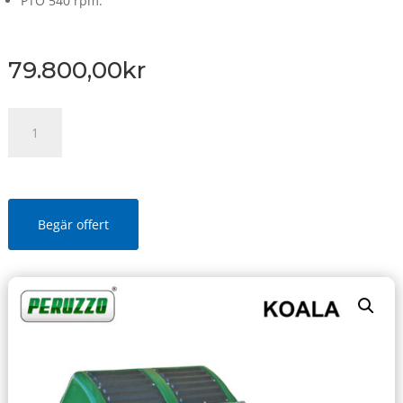
PTO 540 rpm.
79.800,00
kr
KOALA
1000
mängd
Begär offert