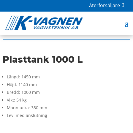
Återförsäljare
HOME
|
BUTIK
|
TILLBEHÖR
| PLASTTANK 1000 L
Plasttank 1000 L
Längd: 1450 mm
Höjd: 1140 mm
Bredd: 1000 mm
Vikt: 54 kg
Mannlucka: 380 mm
Lev. med anslutning