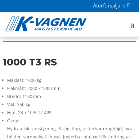
Återförsäljare
HOME
|
BUTIK
|
TILLBEHÖR
| 1000 T3 RS
1000 T3 RS
Maxlast: 1000 kg
Flakmått: 2000 x 1000 mm
Bredd: 1130 mm
Vikt: 350 kg
Hjul: 23 x 10,5-12 4PR
Övrigt:
Hydraulisk ramstyrning, 3-vägstipp, justerbar draghöjd, fyra
höjder, varmgalvat chassi. Justerbar hjulaxel för ändring av