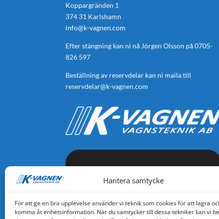
Koppargränden 1
374 31 Karlshamn
info@k-vagnen.com
Efter stängning kan ni nå Jörgen Olsson på
0705-
826 597
Beställning av reservdelar kan ni maila till
reservdelar@k-vagnen.com
Hantera samtycke
För att ge en bra upplevelse använder vi teknik som cookies för att lagra oc
komma åt enhetsinformation. När du samtycker till dessa tekniker kan vi b