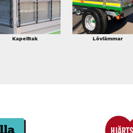
Kapelltak
Lövlämmar