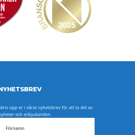
NYHETSBREV
Skriv upp er i vårat nyhetsbrev för att ta del av
nyheter och erbjudanden.