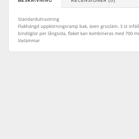
BESKRIVNING
RECENSIONER (0)
Standardutrustning
Flakhängd uppkörningsramp bak, även grusläm, 3 st infäl
bindöglor per långsida, flaket kan kombineras med 700 
lövlämmar