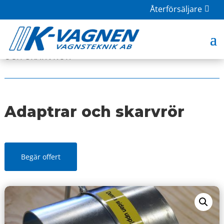
Återförsäljare
HOME
|
BUTIK
|
UNCATEGORIZED
| ADAPTRAR
OCH SKARVRÖR
Adaptrar och skarvrör
Begär offert