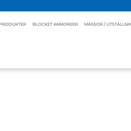
PRODUKTER
BLOCKET ANNONSER
MÄSSOR / UTSTÄLLNI
LERS
| K-TRAILER F2000