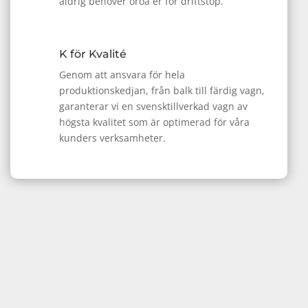
aldrig behöver oroa er för driftstop.
K för Kvalité
Genom att ansvara för hela
produktionskedjan, från balk till färdig vagn,
garanterar vi en svensktillverkad vagn av
högsta kvalitet som är optimerad för våra
kunders verksamheter.