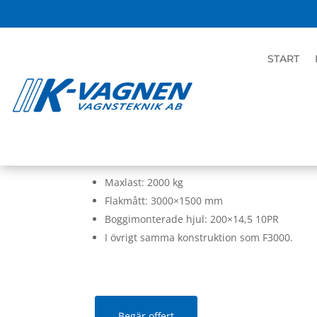
START
HOME
|
BUTIK
|
VAGNAR
|
MASKINTRAI
K-trailer F2000
Maxlast: 2000 kg
Flakmått: 3000×1500 mm
Boggimonterade hjul: 200×14,5 10PR
I övrigt samma konstruktion som F3000.
Begär offert