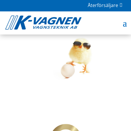
Återförsäljare
Vi på K-Vagnen önskar er alla en
riktigt Glad Påsk
apr 6, 2023
|
Okategoriserade
,
Nyheter