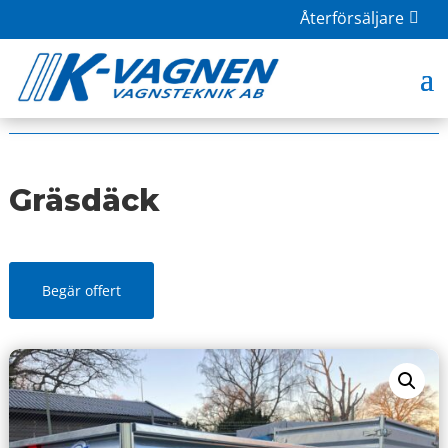
Återförsäljare
HOME
|
BUTIK
|
TILLBEHÖR
| GRÄSDÄCK
Gräsdäck
Begär offert