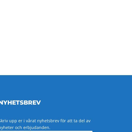
NYHETSBREV
Skriv upp er i vårat nyhetsbrev för att ta del av
nyheter och erbjudanden.