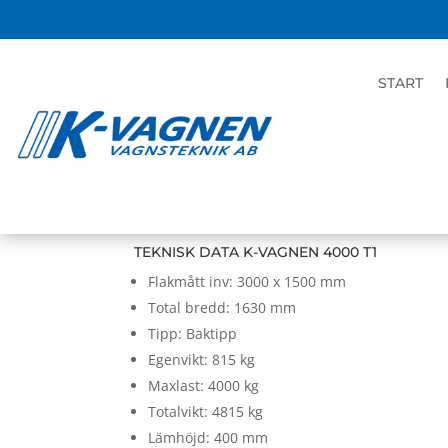
START
HOME
|
BUTIK
|
UNCATEGORIZED
| K-V
K-VAGNEN 4000 T1
TEKNISK DATA K-VAGNEN 4000 T1
Flakmått inv: 3000 x 1500 mm
Total bredd: 1630 mm
Tipp: Baktipp
Egenvikt: 815 kg
Maxlast: 4000 kg
Totalvikt: 4815 kg
Lämhöjd: 400 mm